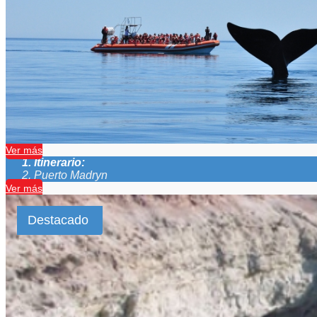
Viaje a Puerto Madryn
Duración:
5
Días
3
Noches
VIAJE A PUERTO MADRYN INCLUYE: -Bus semi cama (Opcion
Pirámides, Valle Inferior, Las Grutas de regreso- Coordinad
Ver más
Itinerario:
Puerto Madryn
Ver más
Destacado