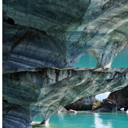
Viaje a Capillas de Marmol desde Cordoba
Duración:
6
Días
5
Noches
VIAJE A CAPILLAS DE MARMOL DESDE CÓRDOBA INCLUYE: -
Moreno -Asistencia al viajero- Trf in Comodoro- Perito Mor