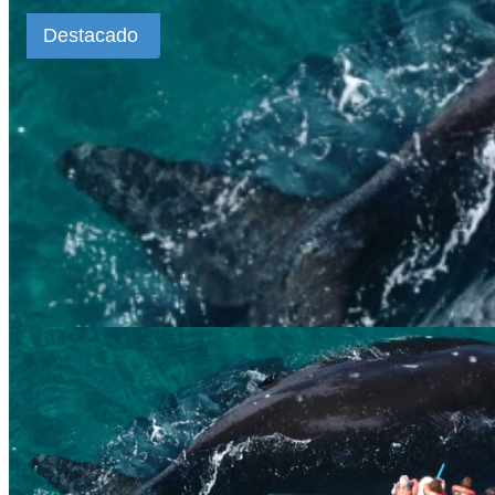
Destacado
Viajes a Puerto Madryn en bus
Duración:
5
Días
3
Noches
VIAJE A PUERTO MADRYN INCLUYE: -Bus mix semi cama (