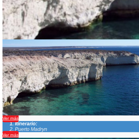
Viajes a Puerto Madryn
Duración:
6
Días
4
Noches
VIAJES A PUERTO MADRYN INCLUYE: -Bus semi ca
Excursiones incluidas: Excursión Puerto Pirámides, City Tou
Ver más
Itinerario:
Puerto Madryn
Ver más