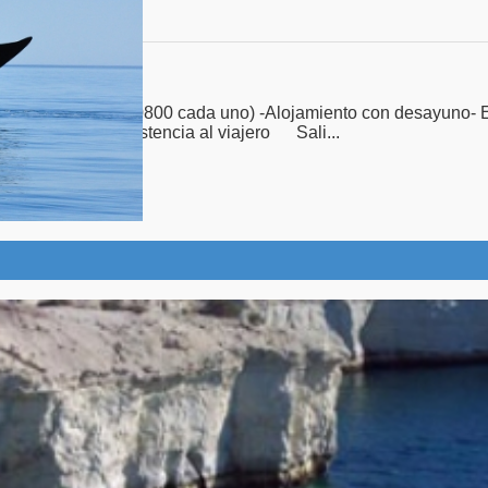
al cama $40800 cada uno) -Alojamiento con desayuno- Excu
or Permanente- Asistencia al viajero Sali...