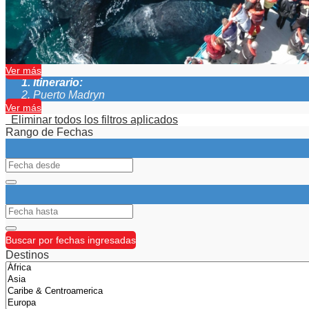
Asistencia al viajero *Excursiones incluidas: Peninsula de V
Ver más
Itinerario:
Puerto Madryn
Ver más
Eliminar todos los filtros aplicados
Rango de Fechas
Buscar por fechas ingresadas
Destinos