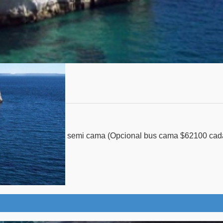
ma (Opcional bus cama $62100 cada uno) -Alojami
r Puerto Madryn...