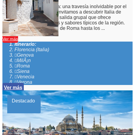
15
Días
13
Noches
Italia, de Roma a Sicilia: una travesía inolvidable por el
sur del alma italiana Te invitamos a descubrir Italia de
una forma única en esta salida grupal que ofrece
historia, cultura, paisajes y sabores típicos de la región.
Desde la majestuosidad de Roma hasta los ...
Ver más
Itinerario:
Florencia (Italia)
Genova
MilÃ¡n
Roma
Siena
Venecia
Verona
Ver más
Destacado