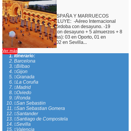
Duración:
20
Días
18
Noches
VIAJE A PORTUGAL, ESPAÑA Y MARRUECOS
DESDE CORDOBA INCLUYE: -Aéreo Internacional
con Air Europa desde Córdoba con desayuno. -19
noches de alojamiento con desayuno + 5 almuerzos + 8
cenas (no incluye bebidas): 03 en Oporto, 01 en
Coímbra, 02 en Lisboa, 02 en Sevilla...
Ver más
Itinerario:
Barcelona
Bilbao
Gijon
Granada
La Coruña
Madrid
Oviedo
Ronda
San Sebastiin
San Sebastian Gomera
Santander
Santiago de Compostela
Sevilla
Valencia