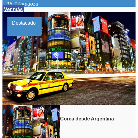
Zaragoza
Ver más
Destacado
Viaje grupal a Japon y Corea desde Argentina
Duración: