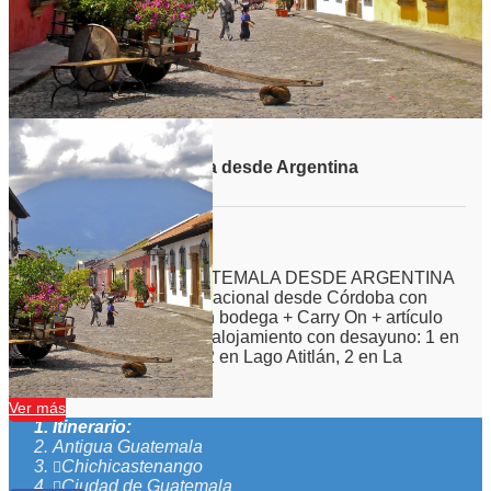
Viaje grupal Guatemala desde Argentina
Duración:
13
Días
11
Noches
VIAJE GRUPAL A GUATEMALA DESDE ARGENTINA
INCLUYE: -Aéreo internacional desde Córdoba con
Avianca.-01 equipaje en bodega + Carry On + artículo
personal -11 noches de alojamiento con desayuno: 1 en
Ciudad de Guatemala, 2 en Lago Atitlán, 2 en La
Antigua, 1 en Copán,...
Ver más
Itinerario:
Antigua Guatemala
Chichicastenango
Ciudad de Guatemala