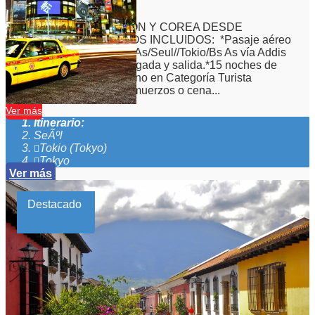
19
Días
15
Noches
VIAJE GRUPAL A JAPON Y COREA DESDE
ARGENTINA SERVICIOS INCLUIDOS: *Pasaje aéreo
en clase económica Bs As/Seul//Tokio/Bs As vía Addis
Abeba.*Traslados de llegada y salida.*15 noches de
alojamiento con desayuno en Categoría Turista
Superior/Primera.*11 almuerzos o cena...
Ver más
Itinerario:
SeÃºl
Tokio (Tokyo)
Tokyo
Ver más
Destacado