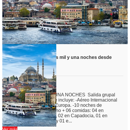
Viaje grupal Turquia las mil y una noches desde
Cordoba
Duración:
12
Días
10
Noches
TURQUIA LAS MIL Y UNA NOCHES Salida grupal
acompañada El paquete incluye: -Aéreo Internacional
desde Córdoba con Air Europa. -10 noches de
alojamiento con desayuno + 06 comidas: 04 en
Estambul, 01 en Ankara, 02 en Capadocia, 01 en
Pamukkale, 01 en Izmir y 01 e...
Ver más