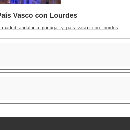
 País Vasco con Lourdes
e_a_madrid_andalucia_portugal_y_pais_vasco_con_lourdes